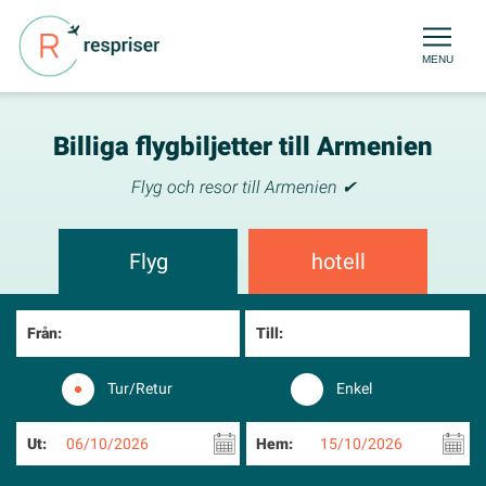
MENU
Billiga flygbiljetter till Armenien
Flyg och resor till Armenien ✔
Flyg
hotell
Från:
Till:
Tur/Retur
Enkel
Ut:
06/10/2026
Hem:
15/10/2026