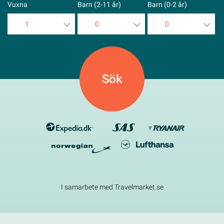
Vuxna
Barn (2-11 år)
Barn (0-2 år)
1
0
0
1
0
0
2
1
1
3
2
2
4
3
3
5
4
4
5
5
I samarbete med Travelmarket.se