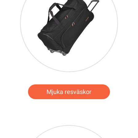
Mjuka resväskor