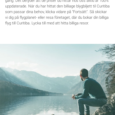
gång. Det betyder att de priser du hittar hos oss alltid är 100%
uppdaterade. När du har hittat den billiage blygbiljett til Curitiba
som passar dina behov, klicka vidare på "Fortsätt". Så skickar
vi dig på flygplanet- eller resa företaget, där du bokar din billiga
flyg till Curitiba. Lycka till med att hitta billiga resor.