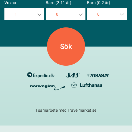
Vuxna
Barn (2-11 år)
Barn (0-2 år)
1
0
0
1
0
0
2
1
1
3
2
2
4
3
3
5
4
4
5
5
I samarbete med Travelmarket.se