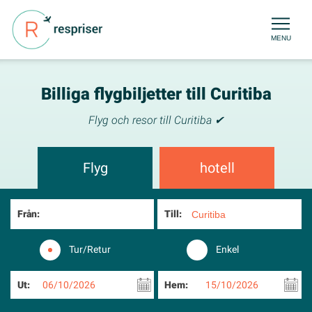
MENU
Billiga flygbiljetter till Curitiba
Flyg och resor till Curitiba ✔
Flyg
hotell
Från:
Till:
Tur/Retur
Enkel
Ut:
06/10/2026
Hem:
15/10/2026