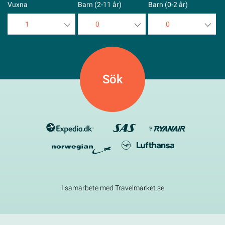
Vuxna
Barn (2-11 år)
Barn (0-2 år)
1
0
0
1
0
0
2
1
1
3
2
2
4
3
3
5
4
4
5
5
I samarbete med Travelmarket.se