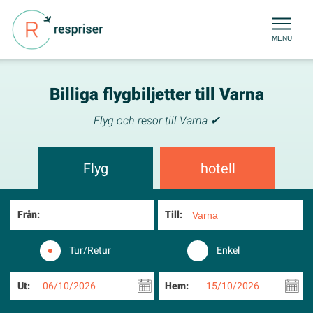
MENU
Billiga flygbiljetter till Varna
Flyg och resor till Varna ✔
Flyg
hotell
Från:
Till:
Tur/Retur
Enkel
Ut:
06/10/2026
Hem:
15/10/2026