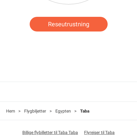
Reseutrustning
Hem
>
Flygbiljetter
>
Egypten
>
Taba
Billige flybilletter til Taba Taba
Flyreiser til Taba