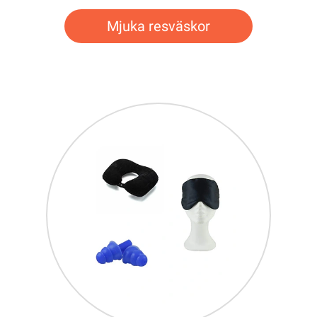
Mjuka resväskor