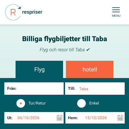
MENU
Billiga flygbiljetter till Taba
Flyg och resor till Taba ✔
Flyg
hotell
Från:
Till:
Tur/Retur
Enkel
Ut:
06/10/2026
Hem:
15/10/2026