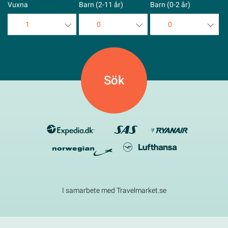
Vuxna
Barn (2-11 år)
Barn (0-2 år)
1
0
0
1
0
0
2
1
1
3
2
2
4
3
3
5
4
4
5
5
I samarbete med Travelmarket.se