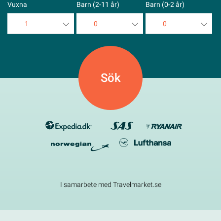
Vuxna
Barn (2-11 år)
Barn (0-2 år)
1
0
0
1
0
0
2
1
1
3
2
2
4
3
3
5
4
4
5
5
I samarbete med Travelmarket.se