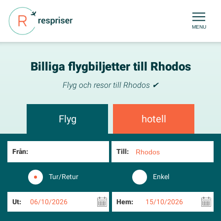
MENU
Billiga flygbiljetter till Rhodos
Flyg och resor till Rhodos ✔
Flyg
hotell
Från:
Till:
Tur/Retur
Enkel
Ut:
06/10/2026
Hem:
15/10/2026