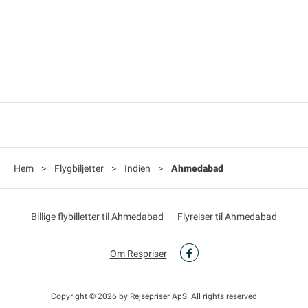
Hem
>
Flygbiljetter
>
Indien
>
Ahmedabad
Billige flybilletter til Ahmedabad
Flyreiser til Ahmedabad
Om Respriser
Copyright © 2026 by Rejsepriser ApS. All rights reserved