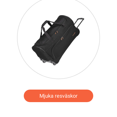
Mjuka resväskor