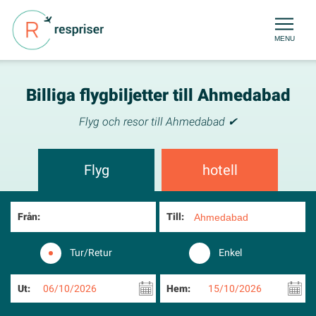
MENU
Billiga flygbiljetter till Ahmedabad
Flyg och resor till Ahmedabad ✔
Flyg
hotell
Från:
Till:
Tur/Retur
Enkel
Ut:
06/10/2026
Hem:
15/10/2026