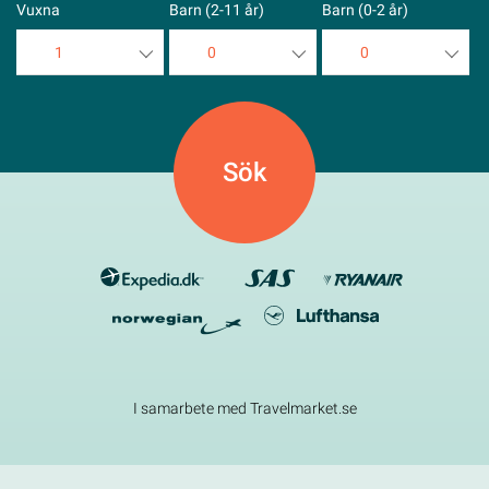
Vuxna
Barn (2-11 år)
Barn (0-2 år)
1
0
0
1
0
0
2
1
1
3
2
2
4
3
3
5
4
4
5
5
I samarbete med Travelmarket.se