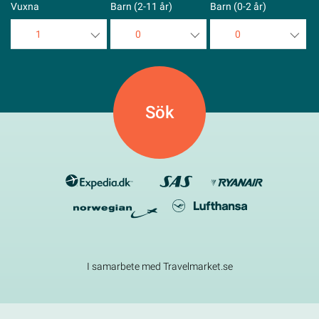
Vuxna
Barn (2-11 år)
Barn (0-2 år)
1
0
0
1
0
0
2
1
1
3
2
2
4
3
3
5
4
4
5
5
I samarbete med Travelmarket.se