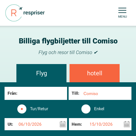
MENU
Billiga flygbiljetter till Comiso
Flyg och resor till Comiso ✔
Flyg
hotell
Från:
Till:
Tur/Retur
Enkel
Ut:
06/10/2026
Hem:
15/10/2026