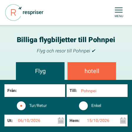
MENU
Billiga flygbiljetter till Pohnpei
Flyg och resor till Pohnpei ✔
Flyg
hotell
Från:
Till:
Tur/Retur
Enkel
Ut:
06/10/2026
Hem:
15/10/2026