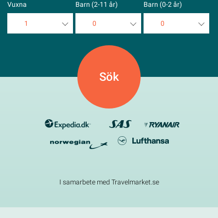
Vuxna
Barn (2-11 år)
Barn (0-2 år)
1
0
0
1
0
0
2
1
1
3
2
2
4
3
3
5
4
4
5
5
I samarbete med Travelmarket.se