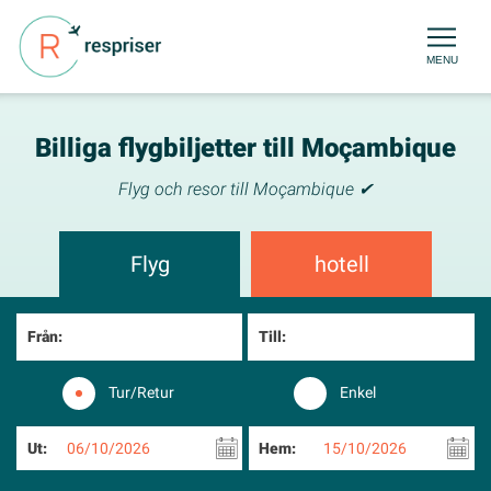
MENU
Billiga flygbiljetter till Moçambique
Flyg och resor till Moçambique ✔
Flyg
hotell
Från:
Till:
Tur/Retur
Enkel
Ut:
06/10/2026
Hem:
15/10/2026