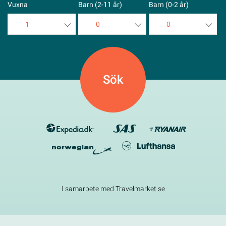
Vuxna
Barn (2-11 år)
Barn (0-2 år)
1
0
0
1
0
0
2
1
1
3
2
2
4
3
3
5
4
4
5
5
I samarbete med Travelmarket.se