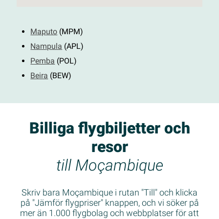
Maputo
(MPM)
Nampula
(APL)
Pemba
(POL)
Beira
(BEW)
Billiga flygbiljetter och
resor
till Moçambique
Skriv bara Moçambique i rutan "Till" och klicka
på "Jämför flygpriser" knappen, och vi söker på
mer än 1.000 flygbolag och webbplatser för att