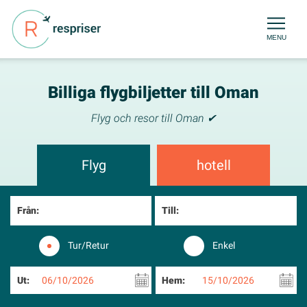
MENU
Billiga flygbiljetter till Oman
Flyg och resor till Oman ✔
Flyg
hotell
Från:
Till:
Tur/Retur
Enkel
Ut:
06/10/2026
Hem:
15/10/2026