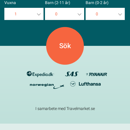
Vuxna
Barn (2-11 år)
Barn (0-2 år)
1
0
0
1
0
0
2
1
1
3
2
2
4
3
3
5
4
4
5
5
I samarbete med Travelmarket.se