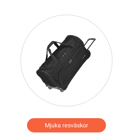
Mjuka resväskor