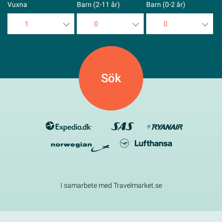
Vuxna
Barn (2-11 år)
Barn (0-2 år)
1
0
0
1
0
0
2
1
1
3
2
2
4
3
3
5
4
4
5
5
I samarbete med Travelmarket.se