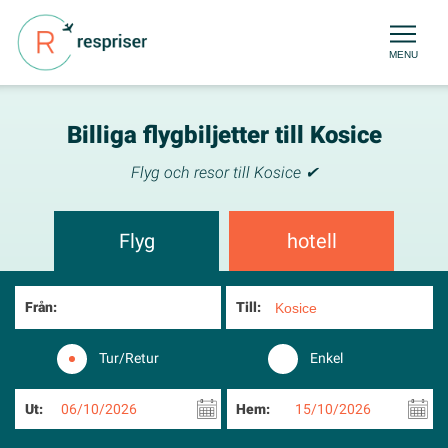
MENU
Billiga flygbiljetter till Kosice
Flyg och resor till Kosice ✔
Flyg
hotell
Från:
Till:
Tur/Retur
Enkel
Ut:
06/10/2026
Hem:
15/10/2026