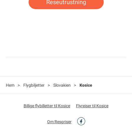
Reseutrustning
Hem
>
Flygbiljetter
>
Slovakien
>
Kosice
Billige flybilletter til Kosice
Flyreiser til Kosice
Om Respriser