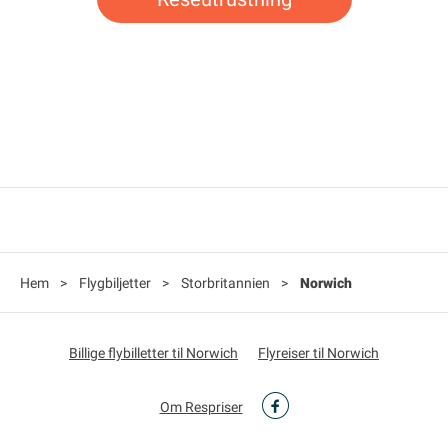
Hem
>
Flygbiljetter
>
Storbritannien
>
Norwich
Billige flybilletter til Norwich
Flyreiser til Norwich
Om Respriser