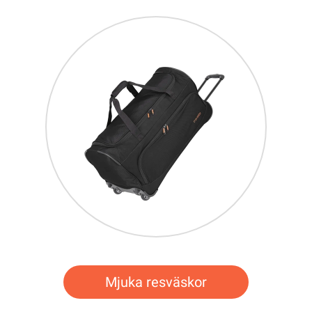
Mjuka resväskor