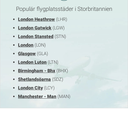
Populär flygplatsstäder i Storbritannien
London Heathrow
(LHR)
London Gatwick
(LGW)
London Stansted
(STN)
London
(LON)
Glasgow
(GLA)
London Luton
(LTN)
Birmingham - Bhx
(BHX)
Shetlandsöarna
(SDZ)
London City
(LCY)
Manchester - Man
(MAN)