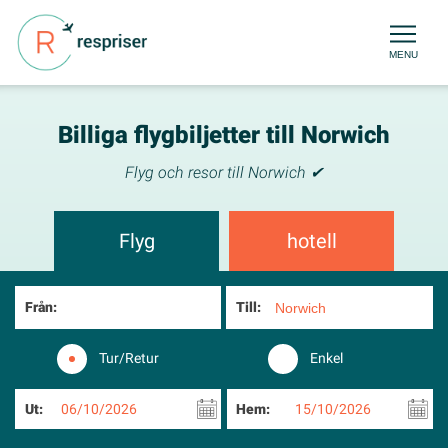
MENU
Billiga flygbiljetter till Norwich
Flyg och resor till Norwich ✔
Flyg
hotell
Från:
Till:
Tur/Retur
Enkel
Ut:
06/10/2026
Hem:
15/10/2026