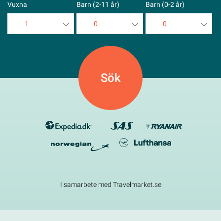
Vuxna
Barn (2-11 år)
Barn (0-2 år)
1
0
0
1
0
0
2
1
1
3
2
2
4
3
3
5
4
4
5
5
I samarbete med Travelmarket.se