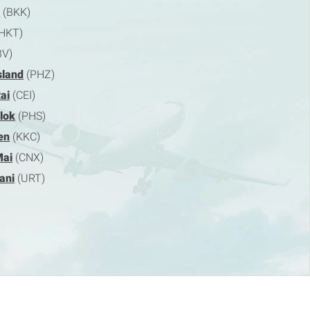
k
(BKK)
HKT)
BV)
sland
(PHZ)
ai
(CEI)
lok
(PHS)
en
(KKC)
Mai
(CNX)
ani
(URT)