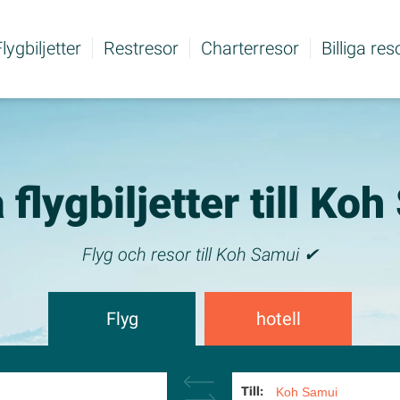
lygbiljetter
Restresor
Charterresor
Billiga res
a flygbiljetter till Ko
Flyg och resor till Koh Samui ✔
Flyg
hotell
Till: