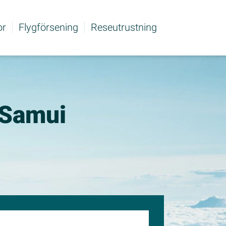
or
Flygförsening
Reseutrustning
h Samui