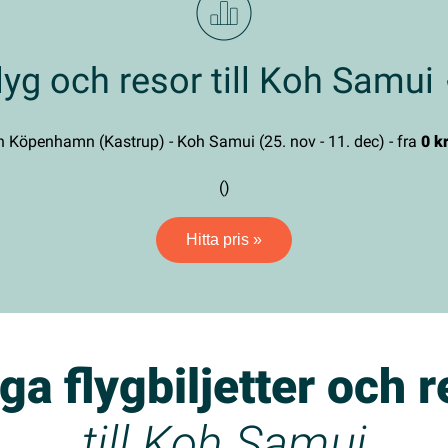
lyg och resor till Koh Samui
n Köpenhamn (Kastrup) - Koh Samui (25. nov - 11. dec) - fra
0 kr
()
Hitta pris »
iga flygbiljetter och 
till Koh Samui