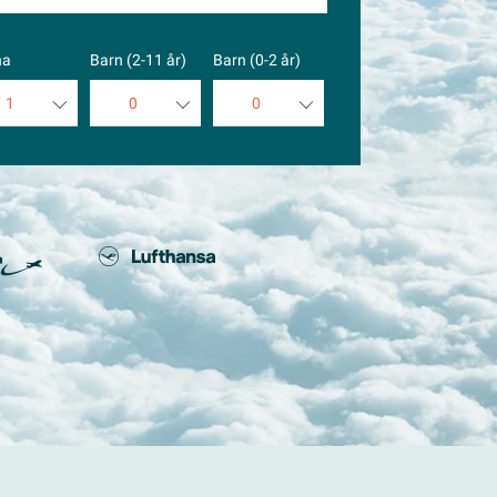
na
Barn (2-11 år)
Barn (0-2 år)
1
0
0
1
0
0
2
1
1
3
2
2
4
3
3
5
4
4
5
5