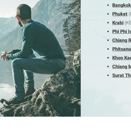
Bangko
Phuket
(
Krabi
(K
Phi Phi I
Chiang R
Phitsanu
Khon Ka
Chiang 
Surat Th