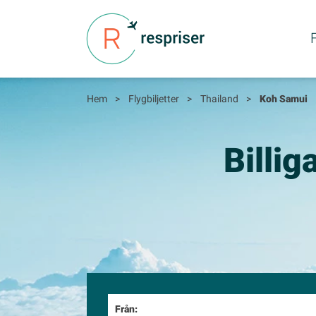
F
Hem
>
Flygbiljetter
>
Thailand
>
Koh Samui
Billig
Från: