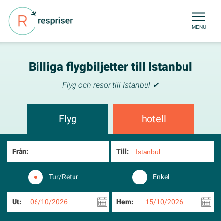
MENU
Billiga flygbiljetter till Istanbul
Flyg och resor till Istanbul ✔
Flyg
hotell
Från:
Till:
Tur/Retur
Enkel
Ut:
06/10/2026
Hem:
15/10/2026