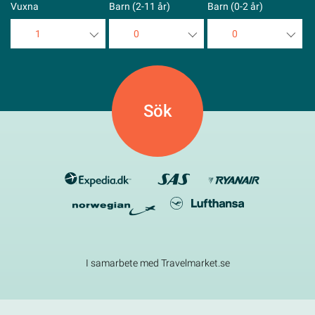
Vuxna
Barn (2-11 år)
Barn (0-2 år)
1
0
0
1
0
0
2
1
1
3
2
2
4
3
3
5
4
4
5
5
I samarbete med Travelmarket.se