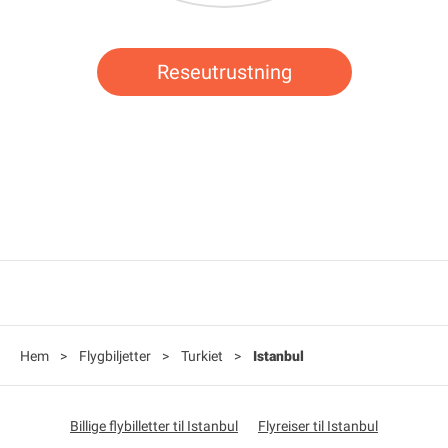
Reseutrustning
Hem
>
Flygbiljetter
>
Turkiet
>
Istanbul
Billige flybilletter til Istanbul
Flyreiser til Istanbul