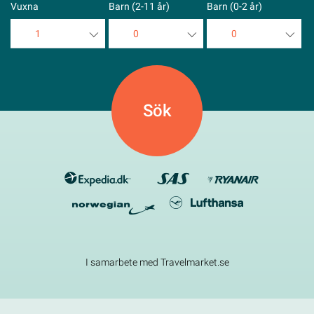
Vuxna
Barn (2-11 år)
Barn (0-2 år)
1
0
0
1
0
0
2
1
1
3
2
2
4
3
3
5
4
4
5
5
I samarbete med Travelmarket.se