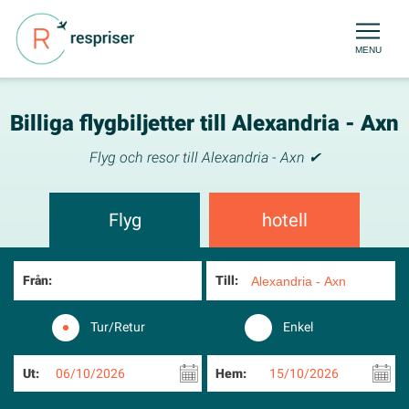
MENU
Billiga flygbiljetter till Alexandria - Axn
Flyg och resor till Alexandria - Axn ✔
Flyg
hotell
Från:
Till:
Tur/Retur
Enkel
Ut:
06/10/2026
Hem:
15/10/2026