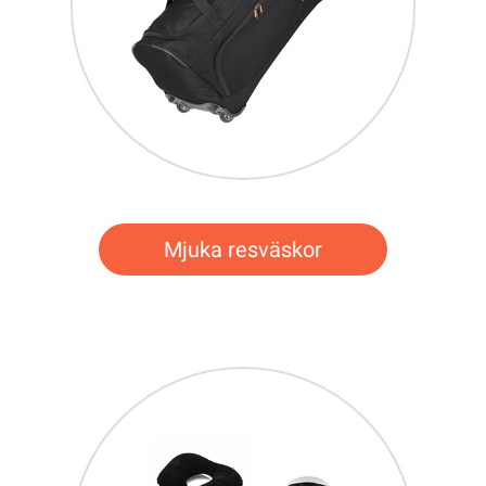
Mjuka resväskor