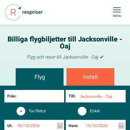
MENU
Billiga flygbiljetter till Jacksonville -
Oaj
Flyg och resor till Jacksonville - Oaj ✔
Flyg
hotell
Från:
Till:
Tur/Retur
Enkel
Ut:
06/10/2026
Hem:
15/10/2026