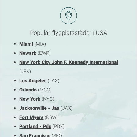
Populär flygplatsstäder i USA
Miami
(MIA)
Newark
(EWR)
New York City John F. Kennedy International
(JFK)
Los Angeles
(LAX)
Orlando
(MCO)
New York
(NYC)
Jacksonville - Jax
(JAX)
Fort Myers
(RSW)
Portland - Pdx
(PDX)
San Francisco
(SFO)