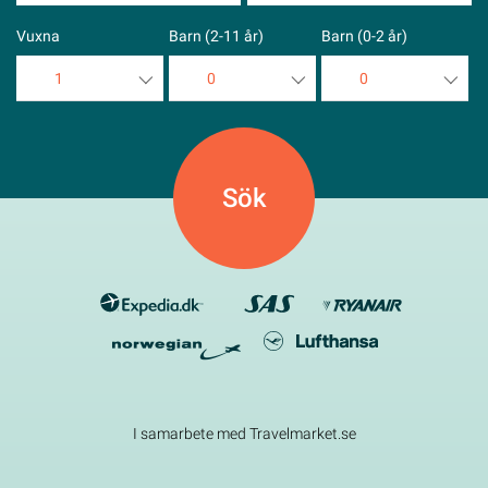
Vuxna
Barn (2-11 år)
Barn (0-2 år)
1
0
0
1
0
0
2
1
1
3
2
2
4
3
3
5
4
4
5
5
I samarbete med Travelmarket.se