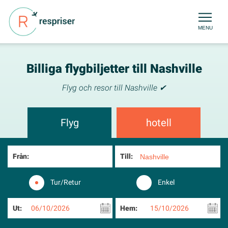
MENU
Billiga flygbiljetter till Nashville
Flyg och resor till Nashville ✔
Flyg
hotell
Från:
Till:
Tur/Retur
Enkel
Ut:
06/10/2026
Hem:
15/10/2026