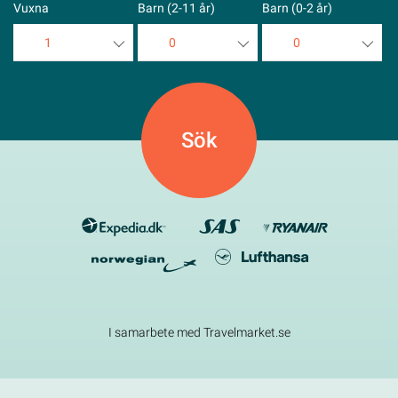
Vuxna
Barn (2-11 år)
Barn (0-2 år)
1
0
0
1
0
0
2
1
1
3
2
2
4
3
3
5
4
4
5
5
I samarbete med Travelmarket.se