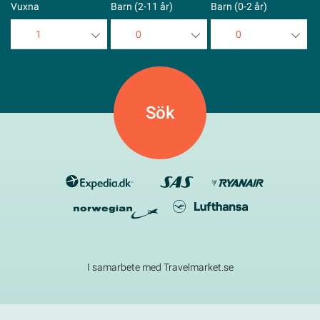
Vuxna
Barn (2-11 år)
Barn (0-2 år)
1
0
0
1
0
0
2
1
1
3
2
2
4
3
3
5
4
4
5
5
I samarbete med Travelmarket.se