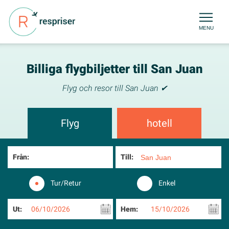
MENU
Billiga flygbiljetter till San Juan
Flyg och resor till San Juan ✔
Flyg
hotell
Från:
Till:
Tur/Retur
Enkel
Ut:
06/10/2026
Hem:
15/10/2026